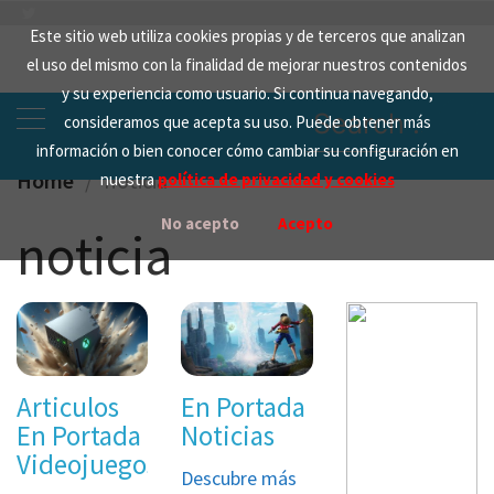
Skip
Este sitio web utiliza cookies propias y de terceros que analizan
to
el uso del mismo con la finalidad de mejorar nuestros contenidos
content
y su experiencia como usuario. Si continua navegando,
Search
consideramos que acepta su uso. Puede obtener más
for:
información o bien conocer cómo cambiar su configuración en
Home
noticia
nuestra
política de privacidad y cookies
No acepto
Acepto
noticia
Articulos
En Portada
En Portada
Noticias
Videojuegos
Descubre más