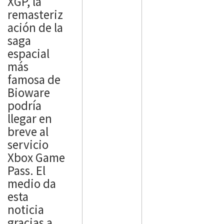
XGP, la
Tower of
remasteriz
Fantasy
ación de la
recibirá la
saga
semana
espacial
que viene,
más
su primera
famosa de
gran
Bioware
actualizaci
podría
ón de
llegar en
contenido
breve al
tras su
servicio
exitoso
Xbox Game
lanzamient
Pass. El
o el mes
medio da
pasado. A
esta
partir del
noticia
15 de
gracias a