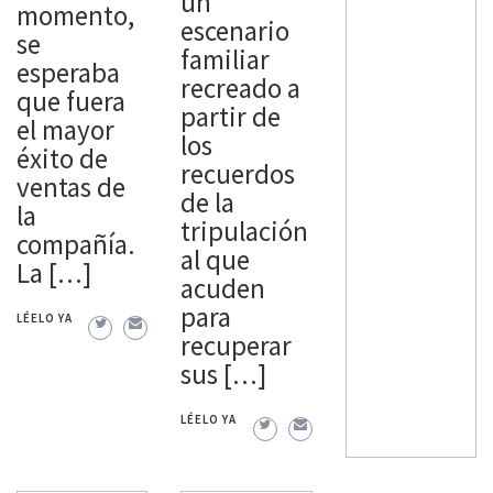
un
momento,
escenario
se
familiar
esperaba
recreado a
que fuera
partir de
el mayor
los
éxito de
recuerdos
ventas de
de la
la
tripulación
compañía.
al que
La […]
acuden
para
LÉELO YA
recuperar
sus […]
LÉELO YA
Noticias