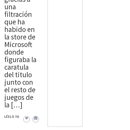
septiembre
una
, los
filtración
jugadores
que ha
podrán
habido en
desbloque
la store de
ar Isla
Microsoft
Artificial,
donde
un sitio
figuraba la
completam
caratula
ente nuevo
del titulo
que está
junto con
copado de
el resto de
islas
juegos de
flotantes.
la […]
Los
jugadores
LÉELO YA
[…]