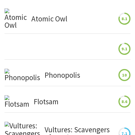
Atomic Owl
8.1
9.1
Phonopolis
10
Flotsam
8.6
Vultures: Scavengers
7.1