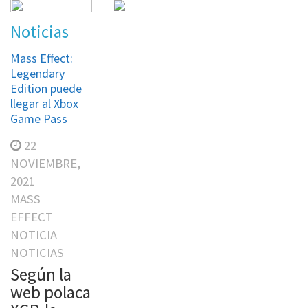
Tower of
Noticias
Fantasy anuncia
su primera gran
Mass Effect:
actualización
Legendary
Edition puede
9
llegar al Xbox
SEPTIEMBRE,
Game Pass
2022
22
NOTICIA
NOVIEMBRE,
NOTICIAS
2021
Esta
MASS
semana se
EFFECT
anunció
NOTICIA
que el
NOTICIAS
MMORPG
Según la
de mundo
web polaca
abierto