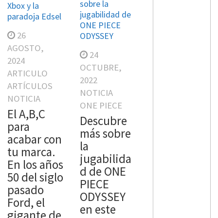
sobre la
Xbox y la
jugabilidad de
paradoja Edsel
ONE PIECE
26
ODYSSEY
AGOSTO,
24
2024
OCTUBRE,
ARTICULO
2022
ARTÍCULOS
NOTICIA
NOTICIA
ONE PIECE
El A,B,C
Descubre
para
más sobre
acabar con
la
tu marca.
jugabilida
En los años
d de ONE
50 del siglo
PIECE
pasado
ODYSSEY
Ford, el
en este
gigante de