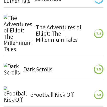
todos los
vídeos de
nuestro
canal de
The Adventures of
Youtube
Elliot: The
7.8
No te
Millennium Tales
pierdas
todos los
vídeos […]
LÉELO YA
Dark Scrolls
8.5
eFootball Kick Off
7.8