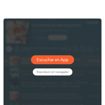
Noticias
LÉELO YA
The King of
Fighters XV
preparado para
este 2021
8 ENERO,
2021
EN PORTADA
NOTICIA
SNK acaba
de
anunciar
que la
nueva
entrega de
su famosa