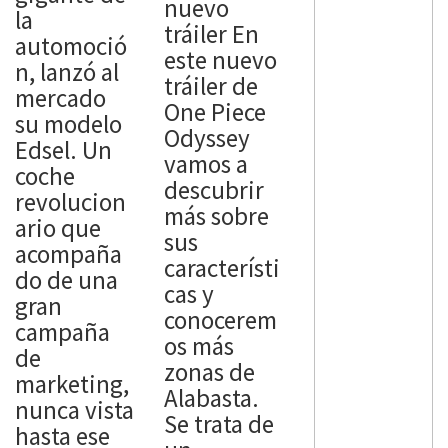
nuevo
la
tráiler En
automoció
este nuevo
n, lanzó al
tráiler de
mercado
One Piece
su modelo
Odyssey
Edsel. Un
vamos a
coche
descubrir
revolucion
más sobre
ario que
sus
acompaña
característi
do de una
cas y
gran
conocerem
campaña
os más
de
zonas de
marketing,
Alabasta.
nunca vista
Se trata de
hasta ese