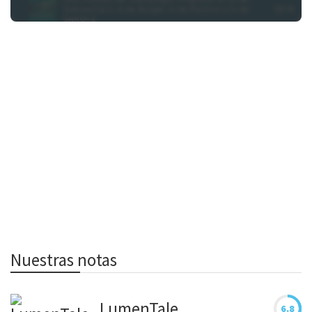
franquicia
de lucha
3vs3 verá la
luz este
mismo año
y ha
revelado el
trailer
oficial del
juego
junto con
un emotivo
mensaje
del equipo
de
Nuestras notas
desarrollo.
No te
LumenTale
pierdas
6.8