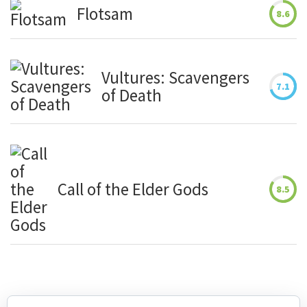
Flotsam
8.6
Vultures: Scavengers
7.1
of Death
Call of the Elder Gods
8.5