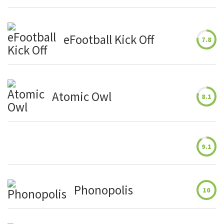
eFootball Kick Off
7.8
Atomic Owl
8.1
9.1
Phonopolis
10