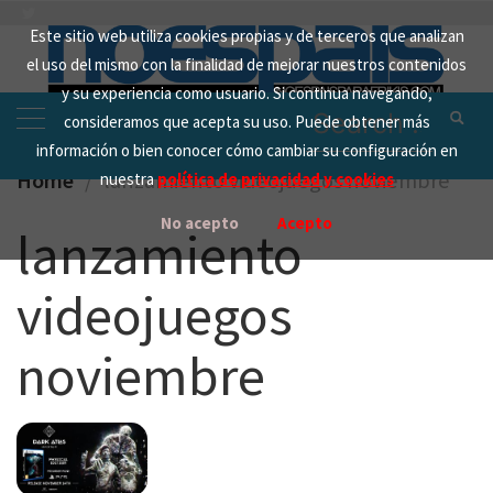
Skip
Este sitio web utiliza cookies propias y de terceros que analizan
to
el uso del mismo con la finalidad de mejorar nuestros contenidos
content
y su experiencia como usuario. Si continua navegando,
Search
consideramos que acepta su uso. Puede obtener más
for:
información o bien conocer cómo cambiar su configuración en
Home
lanzamiento videojuegos noviembre
nuestra
política de privacidad y cookies
No acepto
Acepto
lanzamiento
videojuegos
noviembre