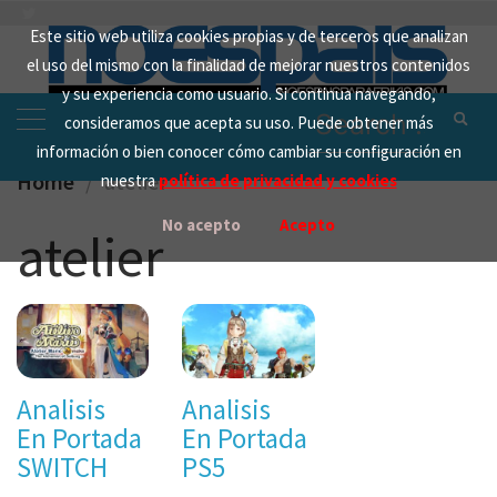
Skip
Este sitio web utiliza cookies propias y de terceros que analizan
to
el uso del mismo con la finalidad de mejorar nuestros contenidos
content
y su experiencia como usuario. Si continua navegando,
Search
consideramos que acepta su uso. Puede obtener más
for:
información o bien conocer cómo cambiar su configuración en
Home
atelier
nuestra
política de privacidad y cookies
No acepto
Acepto
atelier
Analisis
Analisis
En Portada
En Portada
SWITCH
PS5