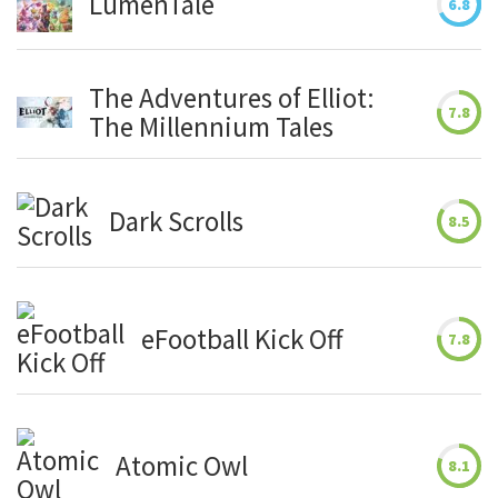
LumenTale
6.8
The Adventures of Elliot:
7.8
The Millennium Tales
Dark Scrolls
8.5
eFootball Kick Off
7.8
Atomic Owl
8.1