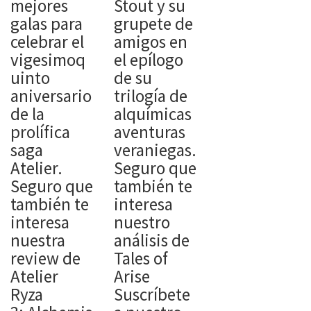
mejores
Stout y su
galas para
grupete de
celebrar el
amigos en
vigesimoq
el epílogo
uinto
de su
aniversario
trilogía de
de la
alquímicas
prolífica
aventuras
saga
veraniegas.
Atelier.
Seguro que
Seguro que
también te
también te
interesa
interesa
nuestro
nuestra
análisis de
review de
Tales of
Atelier
Arise
Ryza
Suscríbete