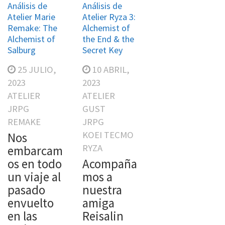
Análisis de
Análisis de
Atelier Marie
Atelier Ryza 3:
Remake: The
Alchemist of
Alchemist of
the End & the
Salburg
Secret Key
25 JULIO,
10 ABRIL,
2023
2023
ATELIER
ATELIER
JRPG
GUST
REMAKE
JRPG
KOEI TECMO
Nos
RYZA
embarcam
os en todo
Acompaña
un viaje al
mos a
pasado
nuestra
envuelto
amiga
en las
Reisalin