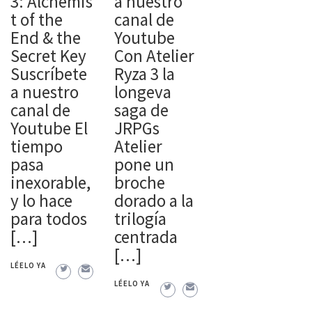
3: Alchemis
a nuestro
t of the
canal de
End & the
Youtube
Secret Key
Con Atelier
Suscríbete
Ryza 3 la
a nuestro
longeva
canal de
saga de
Youtube El
JRPGs
tiempo
Atelier
pasa
pone un
inexorable,
broche
y lo hace
dorado a la
para todos
trilogía
[…]
centrada
[…]
LÉELO YA
LÉELO YA