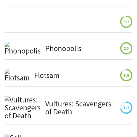
9.1
Phonopolis
10
Flotsam
8.6
Vultures: Scavengers
7.1
of Death