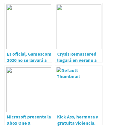
Es oficial, Gamescom
Crysis Remastered
2020 no se llevará a
llegará en verano a
cabo… físicamente
todas las
plataformas
Microsoft presenta la
Kick Ass, hermosa y
Xbox One X
gratuita violencia.
Cyberpunk 2077