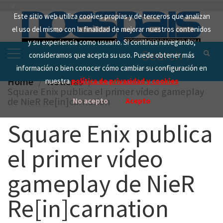
Skip
Este sitio web utiliza cookies propias y de terceros que analizan
to
el uso del mismo con la finalidad de mejorar nuestros contenidos
content
y su experiencia como usuario. Si continua navegando,
Search
consideramos que acepta su uso. Puede obtener más
for:
información o bien conocer cómo cambiar su configuración en
Home
Noticias
nuestra
política de privacidad y cookies
Square Enix publica el primer vídeo gameplay
de NieR Re[in]carnation
No acepto
Acepto
Square Enix publica
el primer vídeo
gameplay de NieR
Re[in]carnation