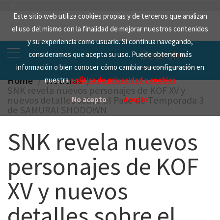
Skip
Este sitio web utiliza cookies propias y de terceros que analizan
to
el uso del mismo con la finalidad de mejorar nuestros contenidos
content
y su experiencia como usuario. Si continua navegando,
Search
consideramos que acepta su uso. Puede obtener más
for:
información o bien conocer cómo cambiar su configuración en
Home
Noticias
nuestra
política de privacidad y cookies
SNK revela nuevos personajes de KOF XV y
nuevos detalles sobre el Pase de Temporada 3
No acepto
Acepto
de SAMURAI SHODOWN
SNK revela nuevos
personajes de KOF
XV y nuevos
detalles sobre el