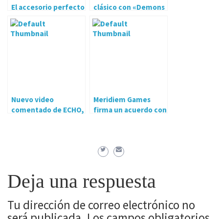
El accesorio perfecto
clásico con «Demons
para cualquier gamer
Age»
Nuevo video
Meridiem Games
comentado de ECHO,
firma un acuerdo con
el ultimo juego de
Skybound Games
Ultra Ultra
Deja una respuesta
Tu dirección de correo electrónico no
será publicada.
Los campos obligatorios