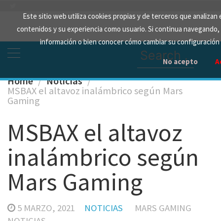
Skip
Este sitio web utiliza cookies propias y de terceros que analizan 
to
contenidos y su experiencia como usuario. Si continua navegando
content
información o bien conocer cómo cambiar su configuración
Search
for:
No acepto
A
Home
Noticias
MSBAX el altavoz inalámbrico según Mars
Gaming
MSBAX el altavoz
inalámbrico según
Mars Gaming
5 MARZO, 2021
NOTICIAS
MARS GAMING
NOTICIAS