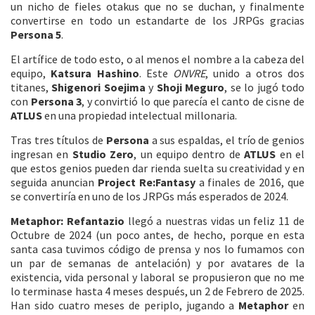
un nicho de fieles otakus que no se duchan, y finalmente
convertirse en todo un estandarte de los JRPGs gracias
Persona 5
.
El artífice de todo esto, o al menos el nombre a la cabeza del
equipo,
Katsura Hashino
. Este
ONVRE
, unido a otros dos
titanes,
Shigenori Soejima
y
Shoji Meguro
, se lo jugó todo
con
Persona 3
, y convirtió lo que parecía el canto de cisne de
ATLUS
en una propiedad intelectual millonaria.
Tras tres títulos de
Persona
a sus espaldas, el trío de genios
ingresan en
Studio Zero
, un equipo dentro de
ATLUS
en el
que estos genios pueden dar rienda suelta su creatividad y en
seguida anuncian
Project Re:Fantasy
a finales de 2016, que
se convertiría en uno de los JRPGs más esperados de 2024.
Metaphor: Refantazio
llegó a nuestras vidas un feliz 11 de
Octubre de 2024 (un poco antes, de hecho, porque en esta
santa casa tuvimos código de prensa y nos lo fumamos con
un par de semanas de antelación) y por avatares de la
existencia, vida personal y laboral se propusieron que no me
lo terminase hasta 4 meses después, un 2 de Febrero de 2025.
Han sido cuatro meses de periplo, jugando a
Metaphor
en