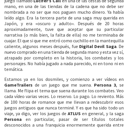
juego llamado
Lucifer’s Call
en una ce las cestas de segunda
mano, en una de las tiendas de la cadena que no debe ser
nombrada a no ser que nos paguen mucho dinero. Ya había
leído algo. Era la tercera parte de una saga muy querida en
Japón, y era «oscuro y adulto». Después de 20 horas
aproximadamente, tuve que aceptar que su particular
narrativa (o más bien, la falta de ella) no me terminaba de
cuajar. El que si que me entró como cuchillo en la mantequilla
caliente, algunos meses después, fue
Digital Devil Saga
. De
nuevo comprado en una tienda de segunda mano y esta vez sí,
atrapado por completo en la historia, los combates y los
personajes. No había jugado a nada parecido, ni en tono ni en
temática.
Estamos ya en los dosmiles, y comienzo a ver vídeos en
GameTrailers
de un juego que me suena.
Persona 3
, se
llama. Me flipa el tema que suena durante los combates. Veo
cada vídeo varias veces. Lo reservo. Lo pago. Lo reviento. Más
de 100 horas de romance que me llevan a redescubrir esos
juegos antiguos que nunca terminé. Y es que ha sido todo un
viaje, ya digo, ver los juegos de
ATLUS
en general, y la saga
Persona
en particular, pasar de ser títulos totales
desconocidos a una franquicia enormemente querida entre