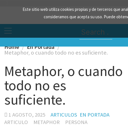
Skip
Este sitio web utiliza cookies propias y de terceros que an
to
consideramos que acepta su uso. Puede obtene
content
Search
for:
Home
En Portada
Metaphor, o cuando todo no es suficiente.
Metaphor, o cuando
todo no es
suficiente.
1 AGOSTO, 2025
ARTICULOS
EN PORTADA
ARTICULO
METAPHOR
PERSONA