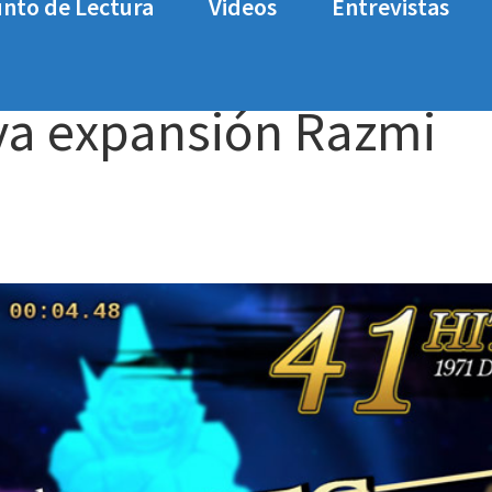
nto de Lectura
Videos
Entrevistas
nsión Razmi Challenges
eva expansión Razmi