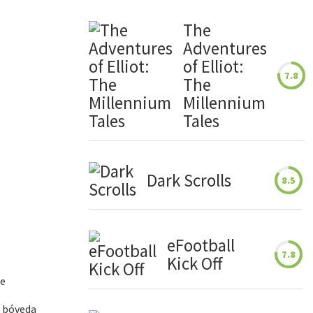
The
Adventures
of Elliot:
7.8
The
Millennium
Tales
Dark Scrolls
8.5
eFootball
7.8
Kick Off
ue
a bóveda