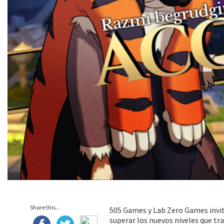
Share this...
505 Games y Lab Zero Games invita
superar los nuevos niveles que tr