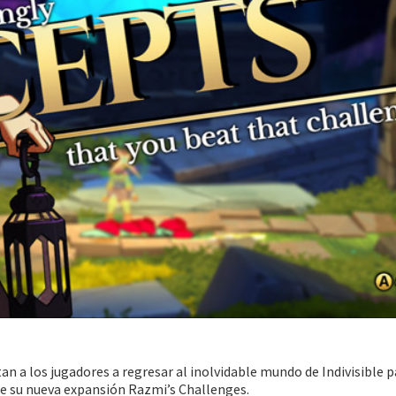
n a los jugadores a regresar al inolvidable mundo de Indivisible p
ae su nueva expansión Razmi’s Challenges.