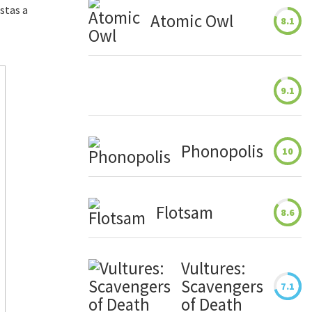
stas a
Atomic Owl
8.1
9.1
Phonopolis
10
Flotsam
8.6
Vultures:
Scavengers
7.1
of Death