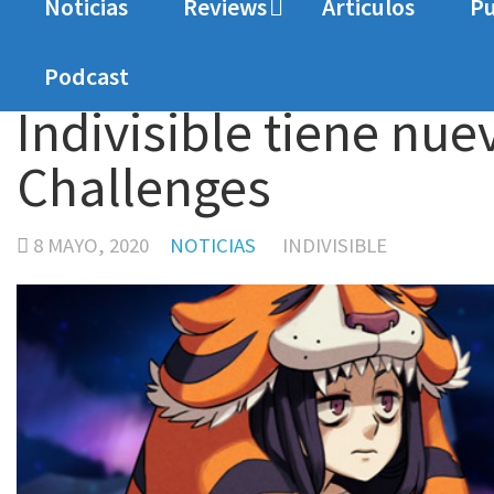
Noticias
Reviews
Articulos
Pu
Home
Noticias
Indivisible tiene nueva expa
Podcast
Indivisible tiene nu
Challenges
8 MAYO, 2020
NOTICIAS
INDIVISIBLE