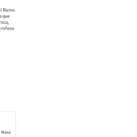
l Reino
a que
mica,
trofeos
e Mana