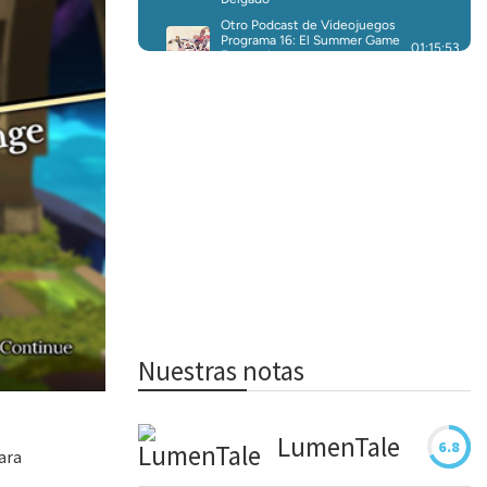
Nuestras notas
LumenTale
6.8
ara