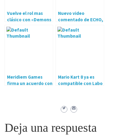
Vuelve el rol mas
Nuevo video
clásico con «Demons
comentado de ECHO,
Age»
el ultimo juego de
Ultra Ultra
Meridiem Games
Mario Kart 8 ya es
firma un acuerdo con
compatible con Labo
Skybound Games
Deja una respuesta