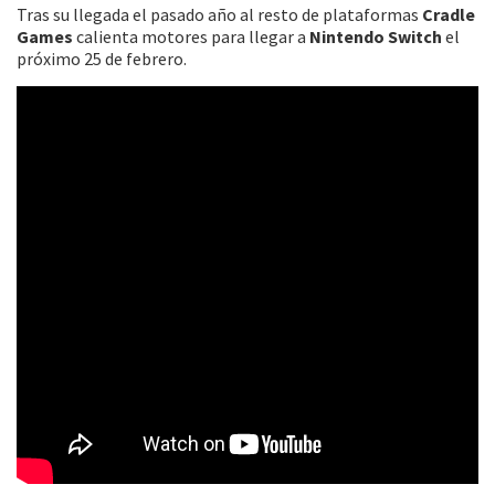
Tras su llegada el pasado año al resto de plataformas
Cradle
Games
calienta motores para llegar a
Nintendo Switch
el
próximo 25 de febrero.