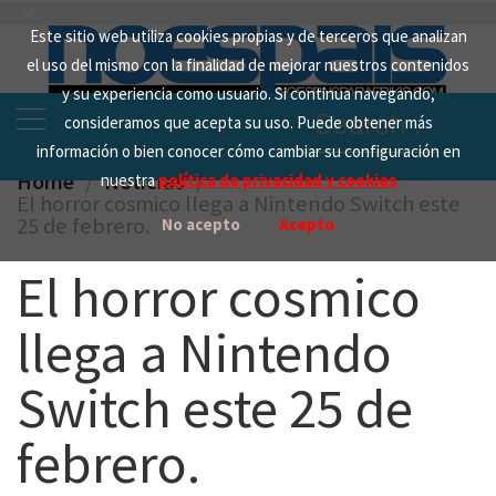
Skip
Este sitio web utiliza cookies propias y de terceros que analizan
to
el uso del mismo con la finalidad de mejorar nuestros contenidos
content
y su experiencia como usuario. Si continua navegando,
Search
consideramos que acepta su uso. Puede obtener más
for:
información o bien conocer cómo cambiar su configuración en
Home
Noticias
nuestra
política de privacidad y cookies
El horror cosmico llega a Nintendo Switch este
25 de febrero.
No acepto
Acepto
El horror cosmico
llega a Nintendo
Switch este 25 de
febrero.