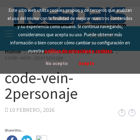
Skip
Este sitio web utiliza cookies propias y de terceros que analizan
to
el uso del mismo con la finalidad de mejorar nuestros contenidos
content
y su experiencia como usuario. Si continua navegando,
Search
consideramos que acepta su uso. Puede obtener más
for:
información o bien conocer cómo cambiar su configuración en
Home
Analisis
Code Vein 2. Análisis
nuestra
política de privacidad y cookies
code-vein-2personaje
No acepto
Acepto
code-vein-
2personaje
10 FEBRERO, 2026
Share this...