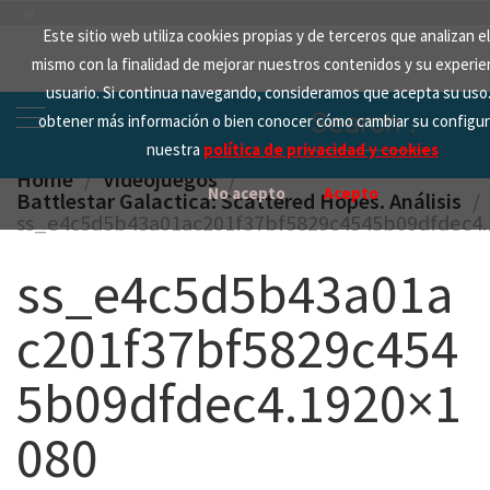
Skip
Este sitio web utiliza cookies propias y de terceros que analizan el
to
mismo con la finalidad de mejorar nuestros contenidos y su experi
content
usuario. Si continua navegando, consideramos que acepta su uso
Search
obtener más información o bien conocer cómo cambiar su configur
for:
nuestra
política de privacidad y cookies
Home
Videojuegos
No acepto
Acepto
Battlestar Galactica: Scattered Hopes. Análisis
ss_e4c5d5b43a01ac201f37bf5829c4545b09dfdec4.
ss_e4c5d5b43a01a
c201f37bf5829c454
5b09dfdec4.1920×1
080