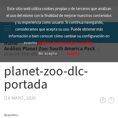
Skip
Este sitio web utiliza cookies propias y de terceros que analizan
to
el uso del mismo con la finalidad de mejorar nuestros contenidos
content
y su experiencia como usuario. Si continua navegando,
Search
consideramos que acepta su uso. Puede obtener más
for:
información o bien conocer cómo cambiar su configuración en
Home
Analisis
nuestra
política de privacidad y cookies
Análisis Planet Zoo: South America Pack
planet-zoo-dlc-portada
No acepto
Acepto
planet-zoo-dlc-
portada
6 MAYO, 2020
Share this...