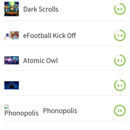
Dark Scrolls
8.5
eFootball Kick Off
7.8
Atomic Owl
8.1
9.1
Phonopolis
10