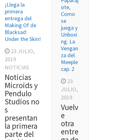
Paparaj
¡Llega la
ote,
primera
Como
entrega del
se
Making Of de
juega y
Blacksad:
Unboxi
Under the Skin!
ng. La
Vengan
23 JULIO,
za del
2019
Meeple
NOTICIAS
cap. 2
Noticias
23
Microids y
JULIO,
Pendulo
2019
Studios no
Vuelv
s
e
presentan
otra
la primera
entre
parte del
ga de