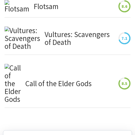
Flotsam
8.6
Vultures: Scavengers
7.1
of Death
Call of the Elder Gods
8.5