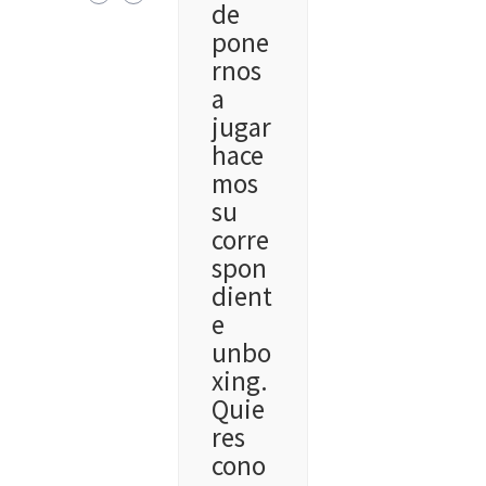
de
pone
rnos
a
jugar
hace
mos
su
corre
spon
dient
e
unbo
xing.
Quie
res
cono