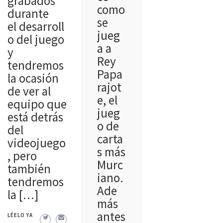
grabados
como
durante
se
el desarroll
jueg
o del juego
a a
y
Rey
tendremos
Papa
la ocasión
rajot
de ver al
e, el
equipo que
jueg
está detrás
o de
del
carta
videojuego
s más
, pero
Murc
también
iano.
tendremos
Ade
la […]
más
antes
LÉELO YA