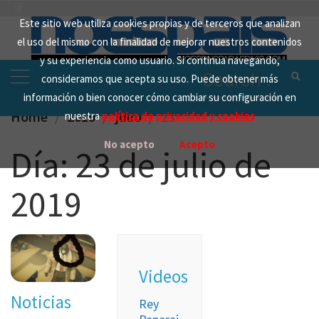
Skip
Este sitio web utiliza cookies propias y de terceros que analizan
to
el uso del mismo con la finalidad de mejorar nuestros contenidos
content
y su experiencia como usuario. Si continua navegando,
Search
consideramos que acepta su uso. Puede obtener más
for:
información o bien conocer cómo cambiar su configuración en
Home
2019
julio
23
nuestra
política de privacidad y cookies
No acepto
Acepto
Día:
23 de julio de
2019
Videos
Noticias
Rey