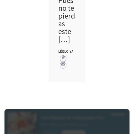
Pues
no te
pierd
as
este
[…]
LÉELO YA