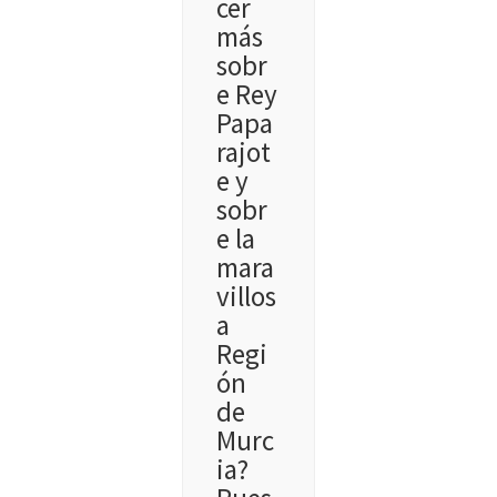
cer
más
sobr
e Rey
Papa
rajot
e y
sobr
e la
mara
villos
a
Regi
ón
de
Murc
ia?