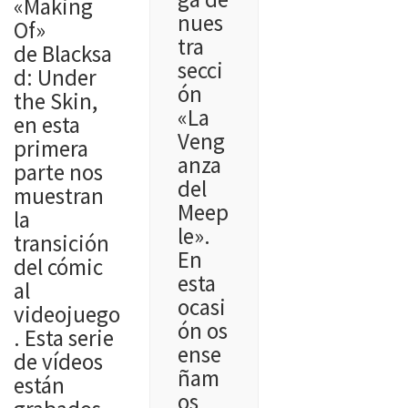
«Making
nues
Of»
tra
de Blacksa
secci
d: Under
ón
the Skin,
«La
en esta
Veng
primera
anza
parte nos
del
muestran
Meep
la
le».
transición
En
del cómic
esta
al
ocasi
videojuego
ón os
. Esta serie
ense
de vídeos
ñam
están
os