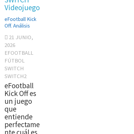
Videojuegos
eFootball Kick
Off. Análisis
21 JUNIO,
2026
EFOOTBALL
FÚTBOL
SWITCH
SWITCH2
eFootball
Kick Off es
un juego
que
entiende
perfectame
nte cuál es