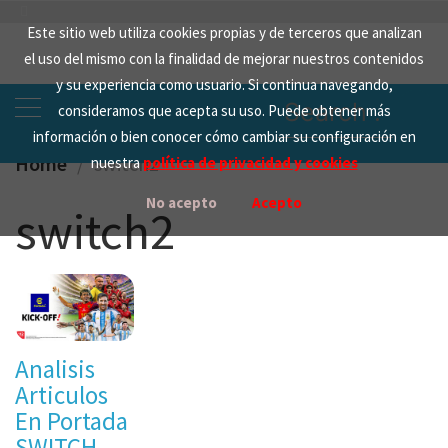
Skip
Este sitio web utiliza cookies propias y de terceros que analizan
to
el uso del mismo con la finalidad de mejorar nuestros contenidos
content
y su experiencia como usuario. Si continua navegando,
Search
consideramos que acepta su uso. Puede obtener más
for:
información o bien conocer cómo cambiar su configuración en
Home
switch2
nuestra
política de privacidad y cookies
No acepto
Acepto
switch2
Analisis
Articulos
En Portada
SWITCH