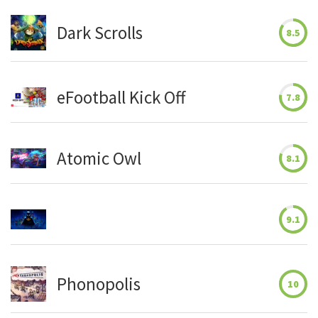
Dark Scrolls
8.5
eFootball Kick Off
7.8
Atomic Owl
8.1
9.1
Phonopolis
10