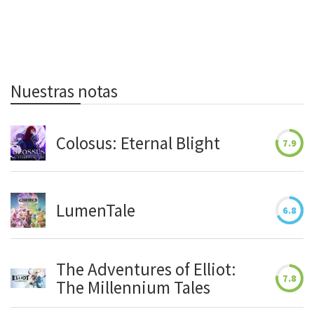
Nuestras notas
Colosus: Eternal Blight
7.9
LumenTale
6.8
The Adventures of Elliot:
7.8
The Millennium Tales