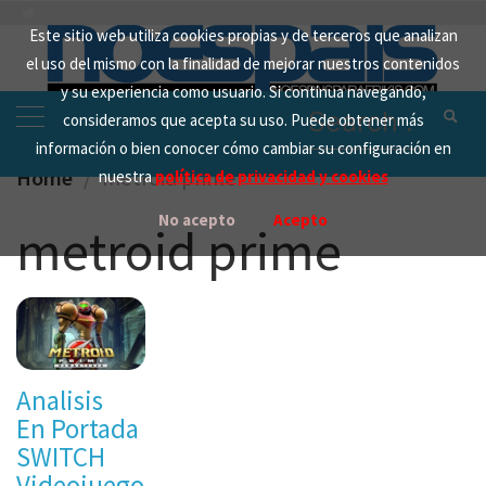
Skip
Este sitio web utiliza cookies propias y de terceros que analizan
to
el uso del mismo con la finalidad de mejorar nuestros contenidos
content
y su experiencia como usuario. Si continua navegando,
Search
consideramos que acepta su uso. Puede obtener más
for:
información o bien conocer cómo cambiar su configuración en
Home
metroid prime
nuestra
política de privacidad y cookies
No acepto
Acepto
metroid prime
Analisis
En Portada
SWITCH
Videojuegos