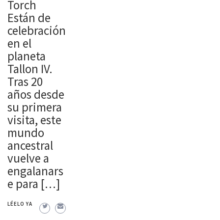
Torch
Están de
celebración
en el
planeta
Tallon IV.
Tras 20
años desde
su primera
visita, este
mundo
ancestral
vuelve a
engalanars
e para […]
LÉELO YA