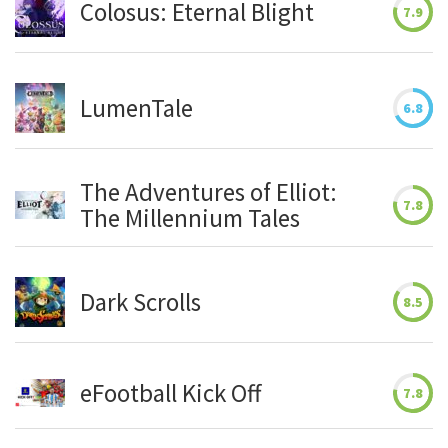
Colosus: Eternal Blight
7.9
LumenTale
6.8
The Adventures of Elliot:
7.8
The Millennium Tales
Dark Scrolls
8.5
eFootball Kick Off
7.8