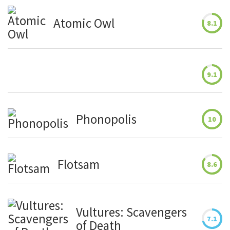
Atomic Owl
8.1
9.1
Phonopolis
10
Flotsam
8.6
Vultures: Scavengers
7.1
of Death