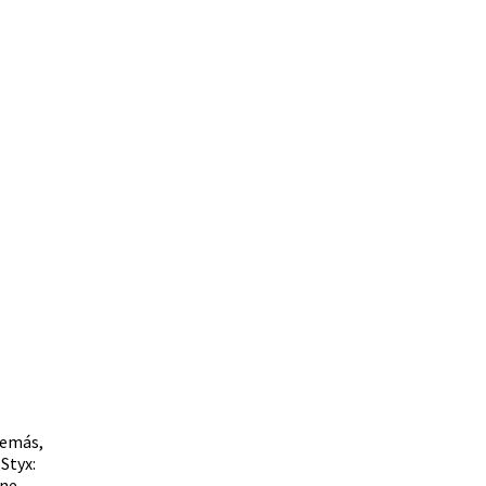
demás,
Styx:
ine