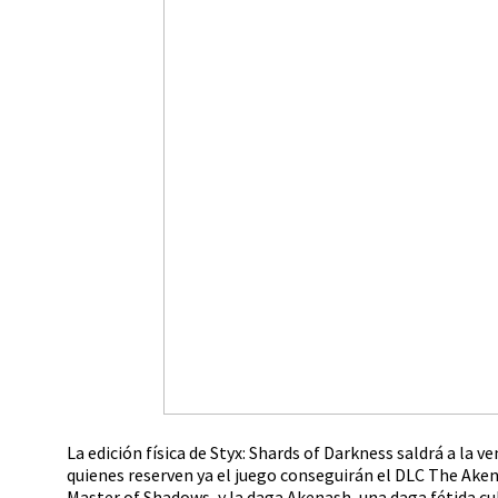
La edición física de Styx: Shards of Darkness saldrá a la
quienes reserven ya el juego conseguirán el DLC The Akena
Master of Shadows, y la daga Akenash, una daga fétida cu