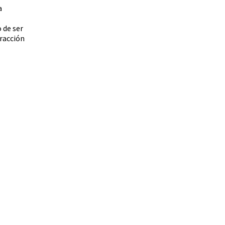
a
 de ser
tracción