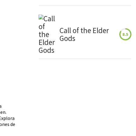
Call of the Elder
8.5
Gods
a
ten.
 Explora
lones de