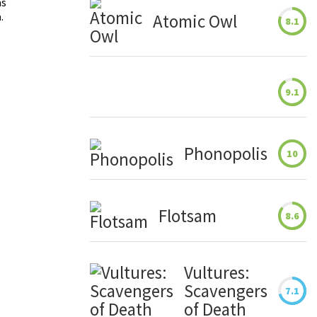
as
.
Atomic Owl
8.1
9.1
Phonopolis
10
Flotsam
8.6
Vultures:
Scavengers
7.1
of Death