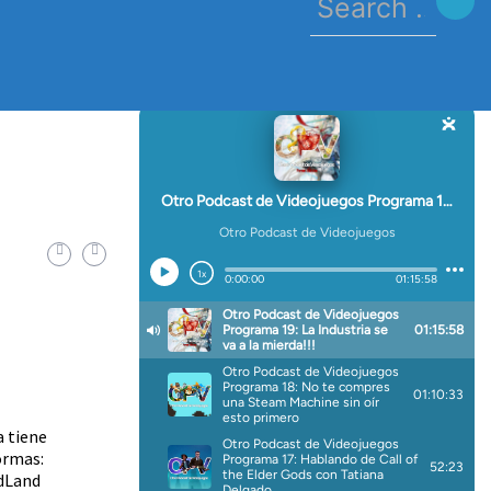
for:
a tiene
ormas:
adLand