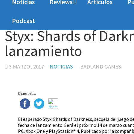
Noticias
Reviews
Articulos
Pu
Home
Noticias
Styx: Shards of Darkness ya 
Podcast
Styx: Shards of Dark
lanzamiento
3 MARZO, 2017
NOTICIAS
BADLAND GAMES
Share this...
El esperado Styx: Shards of Darkness, secuela del juego d
fecha de lanzamiento. Será el próximo 14 de marzo cuando
PC, Xbox One y PlayStation® 4. Publicado por la compañí