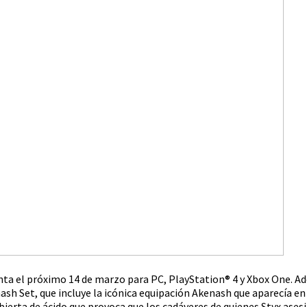
 venta el próximo 14 de marzo para PC, PlayStation® 4 y Xbox One. A
sh Set, que incluye la icónica equipación Akenash que aparecía en 
bierta de ácido que provoca que los cadáveres de quienes Styx ases