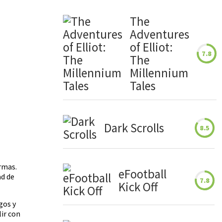
The
Adventures
of Elliot:
7.8
The
Millennium
Tales
Dark Scrolls
8.5
rmas.
eFootball
ad de
7.8
Kick Off
gos y
lir con