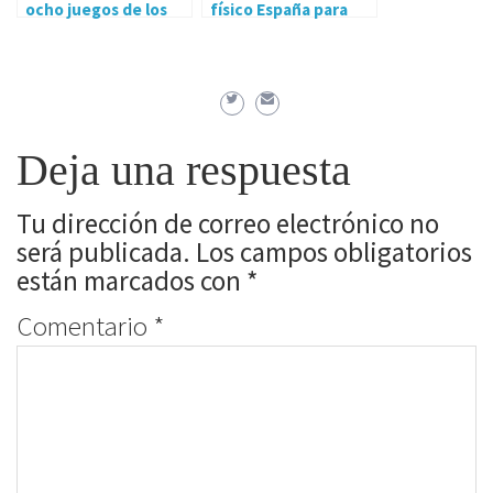
ocho juegos de los
físico España para
primeros años de
Playstation 4 y
Annapurna
Switch
Interactive
Deja una respuesta
Tu dirección de correo electrónico no
será publicada.
Los campos obligatorios
están marcados con
*
Comentario
*