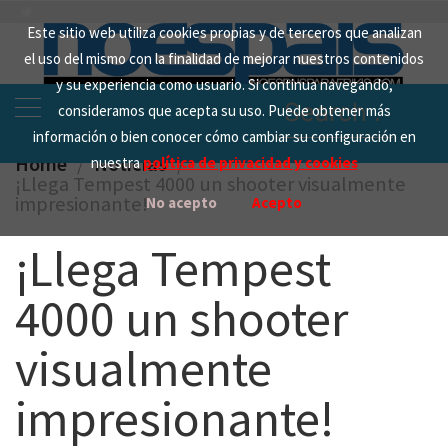
Skip
Este sitio web utiliza cookies propias y de terceros que analizan
to
el uso del mismo con la finalidad de mejorar nuestros contenidos
content
y su experiencia como usuario. Si continua navegando,
Search
consideramos que acepta su uso. Puede obtener más
for:
información o bien conocer cómo cambiar su configuración en
Home
Noticias
nuestra
política de privacidad y cookies
¡Llega Tempest 4000 un shooter visualmente
impresionante!
No acepto
Acepto
¡Llega Tempest
4000 un shooter
visualmente
impresionante!