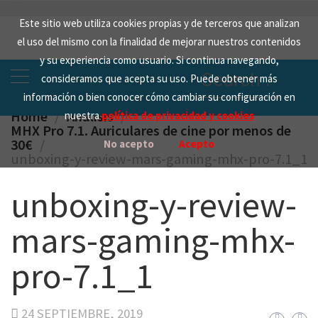
Skip
Este sitio web utiliza cookies propias y de terceros que analizan
to
el uso del mismo con la finalidad de mejorar nuestros contenidos
content
y su experiencia como usuario. Si continua navegando,
Search
consideramos que acepta su uso. Puede obtener más
for:
información o bien conocer cómo cambiar su configuración en
Home
Analisis
nuestra
política de privacidad y cookies
MHX Pro 7.1. Auriculares de cine por menos de
30€
No acepto
Acepto
unboxing-y-review-mars-gaming-mhx-pro-7.1_1
unboxing-y-review-
mars-gaming-mhx-
pro-7.1_1
24 SEPTIEMBRE, 2019