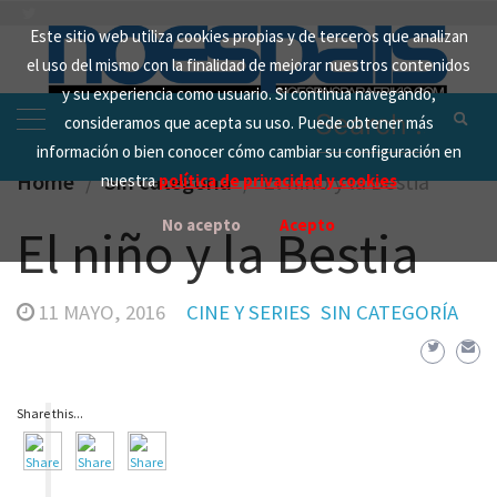
Skip
Este sitio web utiliza cookies propias y de terceros que analizan
to
el uso del mismo con la finalidad de mejorar nuestros contenidos
content
y su experiencia como usuario. Si continua navegando,
Search
consideramos que acepta su uso. Puede obtener más
for:
información o bien conocer cómo cambiar su configuración en
Home
Sin categoría
El niño y la Bestia
nuestra
política de privacidad y cookies
No acepto
Acepto
El niño y la Bestia
11 MAYO, 2016
CINE Y SERIES
SIN CATEGORÍA
Share this...