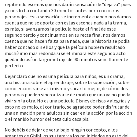
repitiendo escenas que nos darán sensación de “deja vu” pues
ya nos lo ha contando 30 minutos antes pero con otros
personajes. Esta sensación se incrementa cuando nos damos
cuenta que no se aporta con estas escenas nada a la trama,
es más, si avanzamos la película hasta el final de este
segundo tercio y continuamos en su recta final nos damos
cuenta que no hacen falta para nada, que la historia se podía
haber contado sin ellos y que la película hubiera resultado
muchísimo mas redonda si se eliminara este segundo acto
quedando así un largometraje de 90 minutos sencillamente
perfecto.
Dejar claro que no es una película para niños, es un drama,
una historia sobre el aprendizaje, sobre la superación, sobre
como encontrarse a si mismo y sacar lo mejor, de cómo dos
personas pueden sincronizarse de modo que una ya no pueda
vivir sin la otra. No es una película Disney de risas y alegrías y
esto no es malo, al contrario, se agradece poder disfrutar de
una animación para adultos sin caer en la acción por la acción
o el manido humor del teta culo caca pis.
No debéis de dejar de verla bajo ningún concepto, a los
amantes de Ghibli os gustara y a los no iniciados en esto del