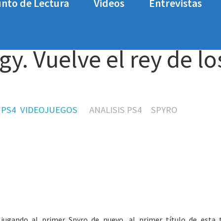
nto de Lectura
Videos
Entrevistas
 el rey de los dragones.
gy. Vuelve el rey de lo
PS4
VIDEOJUEGOS
ANALISIS PS4
SPYRO
jugando al primer Spyro de nuevo, al primer título de esta t