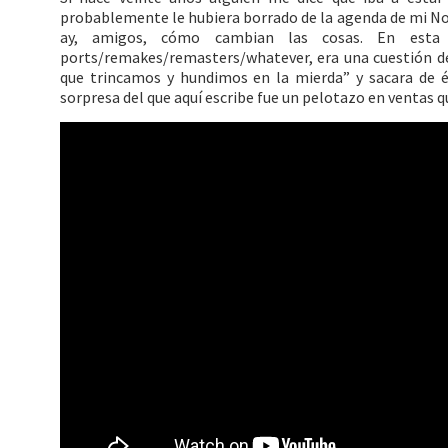
probablemente le hubiera borrado de la agenda de mi No
ay, amigos, cómo cambian las cosas. En esta 
ports/remakes/remasters/whatever, era una cuestión de 
que trincamos y hundimos en la mierda” y sacara de 
sorpresa del que aquí escribe fue un pelotazo en ventas 