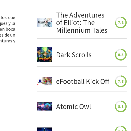
The Adventures
ulos que
of Elliot: The
7.8
ues y la
Millennium Tales
 en boca
es de un
nturas y
Dark Scrolls
8.5
eFootball Kick Off
7.8
Atomic Owl
8.1