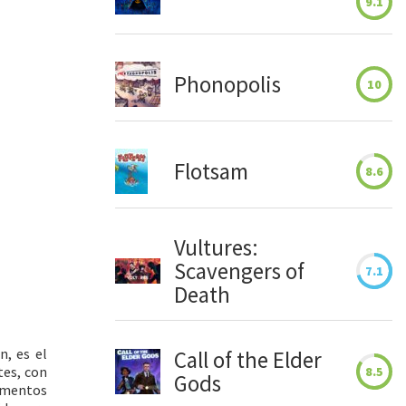
9.1
Phonopolis
10
Flotsam
8.6
Vultures:
Scavengers of
7.1
Death
n, es el
Call of the Elder
tes, con
8.5
Gods
lementos