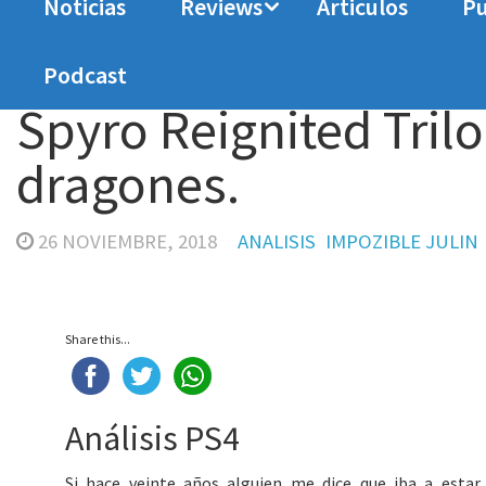
Noticias
Reviews
Articulos
Pu
Home
Analisis
Spyro Reignited Trilogy. Vuelve
Podcast
Spyro Reignited Trilo
dragones.
26 NOVIEMBRE, 2018
ANALISIS
IMPOZIBLE JULIN
Share this...
Análisis PS4
Si hace veinte años alguien me dice que iba a estar 