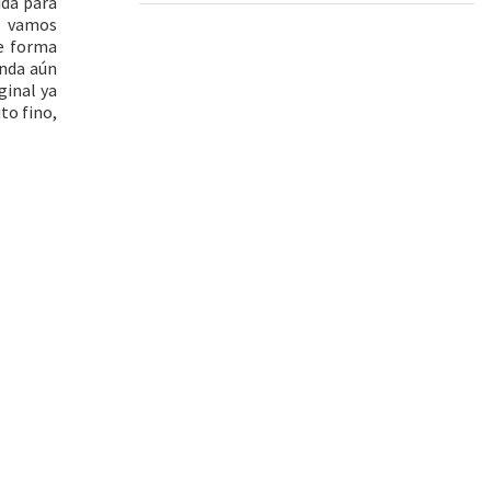
ida para
e vamos
de forma
anda aún
ginal ya
to fino,