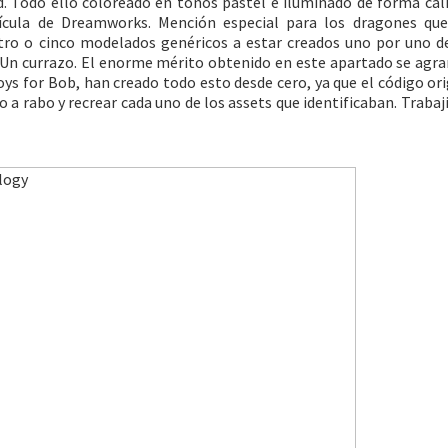
d. Todo ello coloreado en tonos pastel e iluminado de forma cál
ícula de Dreamworks. Mención especial para los dragones qu
atro o cinco modelados genéricos a estar creados uno por uno 
. Un currazo. El enorme mérito obtenido en este apartado se agr
oys for Bob, han creado todo esto desde cero, ya que el código ori
o a rabo y recrear cada uno de los assets que identificaban. Trabaji