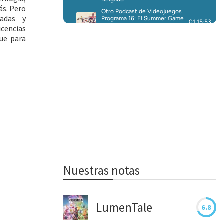
ás.
Pero
adas y
icencias
ue para
Nuestras notas
LumenTale
6.8