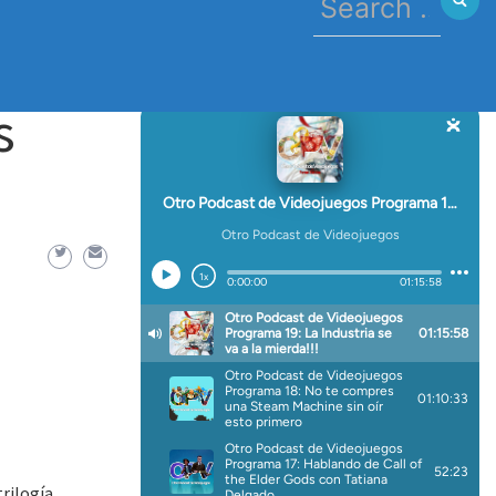
for:
s
rilogía,