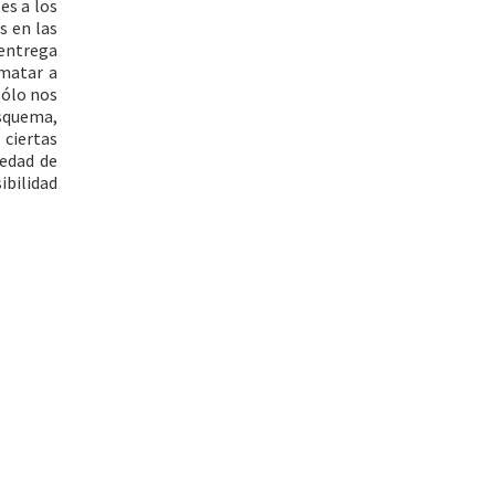
es a los
s en las
 entrega
 matar a
sólo nos
squema,
 ciertas
iedad de
ibilidad