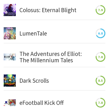
Colosus: Eternal Blight
7.9
LumenTale
6.8
The Adventures of Elliot:
7.8
The Millennium Tales
Dark Scrolls
8.5
eFootball Kick Off
7.8