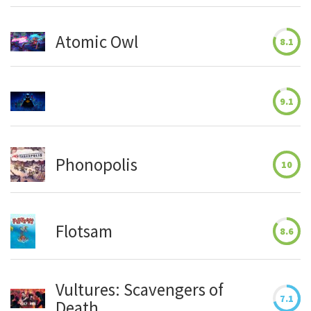
Atomic Owl
8.1
9.1
Phonopolis
10
Flotsam
8.6
Vultures: Scavengers of
7.1
Death