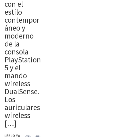
con el
estilo
contempor
áneo y
moderno
de la
consola
PlayStation
5 y el
mando
wireless
DualSense.
Los
auriculares
wireless
[…]
LÉELO YA