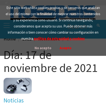
Skip
Este sitio web utiliza cookies propias y de terceros que analizan
to
el uso del mismo con la finalidad de mejorar nuestros contenidos
content
y su experiencia como usuario. Si continua navegando,
Search
consideramos que acepta su uso. Puede obtener más
for:
información o bien conocer cómo cambiar su configuración en
Home
2021
noviembre
17
nuestra
política de privacidad y cookies
No acepto
Acepto
Día:
17 de
noviembre de 2021
Noticias